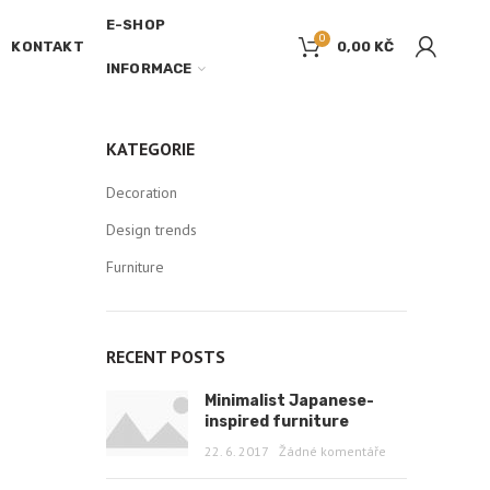
E-SHOP
0
KONTAKT
0,00
KČ
INFORMACE
KATEGORIE
Decoration
Design trends
Furniture
RECENT POSTS
Minimalist Japanese-
inspired furniture
22. 6. 2017
Žádné komentáře