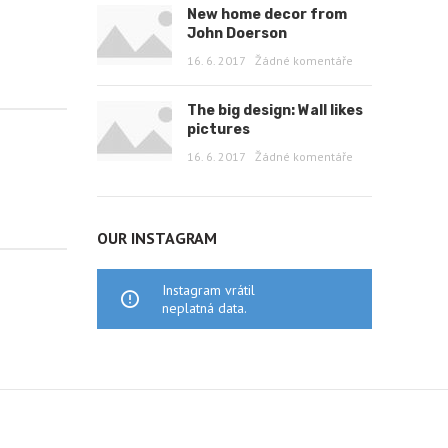
New home decor from
John Doerson
16. 6. 2017
Žádné komentáře
The big design: Wall likes
pictures
16. 6. 2017
Žádné komentáře
OUR INSTAGRAM
Instagram vrátil
neplatná data.