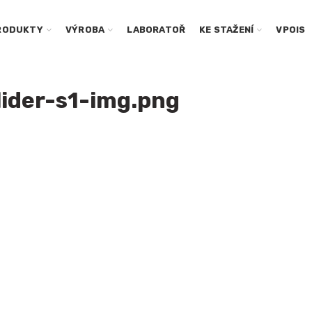
RODUKTY
VÝROBA
LABORATOŘ
KE STAŽENÍ
VPOIS
lider-s1-img.png