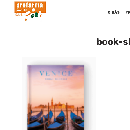
O NÁS
P
book-s