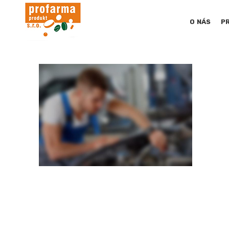
O NÁS
P