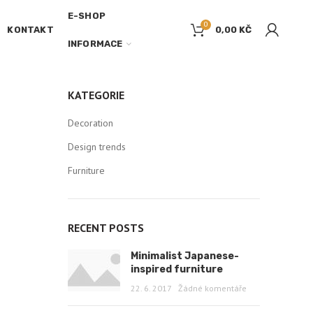
E-SHOP
0
KONTAKT
0,00
KČ
INFORMACE
KATEGORIE
Decoration
Design trends
Furniture
RECENT POSTS
Minimalist Japanese-
inspired furniture
22. 6. 2017
Žádné komentáře