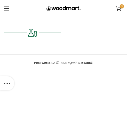
0
PROFARMA.CZ
2020 Vytvořilo
Jakoubě
.